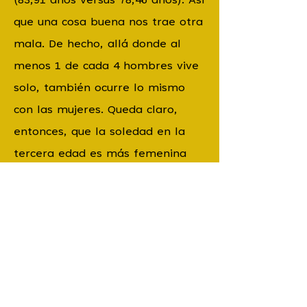
(83,91 años versus 78,46 años). Así
que una cosa buena nos trae otra
mala. De hecho, allá donde al
menos 1 de cada 4 hombres vive
solo, también ocurre lo mismo
con las mujeres. Queda claro,
entonces, que la soledad en la
tercera edad es más femenina
que masculina.
Dicho todo esto, solo recordar
que estas Navidades habrá
muchas mesas llenas de comida,
con sillas igual de numerosas y